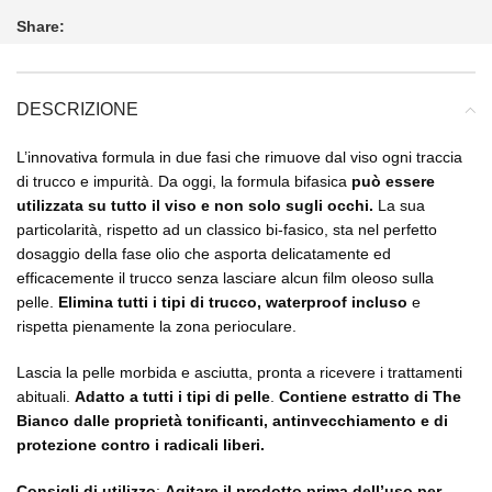
Share:
DESCRIZIONE
L’innovativa formula in due fasi che rimuove dal viso ogni traccia
di trucco e impurità. Da oggi, la formula bifasica
può essere
utilizzata su tutto il viso e non solo sugli occhi.
La sua
particolarità, rispetto ad un classico bi-fasico, sta nel perfetto
dosaggio della fase olio che asporta delicatamente ed
efficacemente il trucco senza lasciare alcun film oleoso sulla
pelle.
Elimina tutti i tipi di trucco, waterproof incluso
e
rispetta pienamente la zona perioculare.
Lascia la pelle morbida e asciutta, pronta a ricevere i trattamenti
abituali.
Adatto a tutti i tipi di pelle
.
Contiene estratto di The
Bianco dalle proprietà tonificanti, antinvecchiamento e di
protezione contro i radicali liberi.
Consigli di utilizzo
:
Agitare il prodotto prima dell’uso per