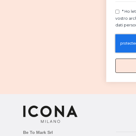
* Ho le
vostro arc
dati perso
Be To Mark Srl