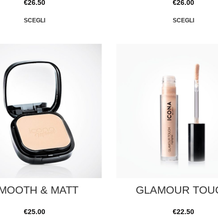
€
26.50
€
26.00
SCEGLI
SCEGLI
MOOTH & MATT
GLAMOUR TOU
€
25.00
€
22.50