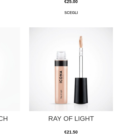
€
25.00
SCEGLI
CH
RAY OF LIGHT
€
21.50